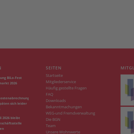
N
SEITEN
MITG
Startseite
ung BiLo-Fest
Mitgliederservice
markt 2026
Häufig gestellte Fragen
FAQ
kostenabrechnungen
Downloads
päten sich leider
Bekanntmachungen
n
WEG-und Fremdverwaltung
i 2026 bleibt
Die BGN
schäftsstelle
Team
sen
Unsere Wohnwerte