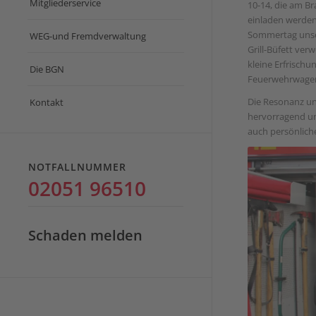
Mitgliederservice
10-14, die am B
einladen werden
Sommertag unser
WEG-und Fremdverwaltung
Grill-Büfett ve
kleine Erfrischu
Die BGN
Feuerwehrwagen 
Die Resonanz un
Kontakt
hervorragend un
auch persönlich
NOTFALLNUMMER
02051 96510
Schaden melden