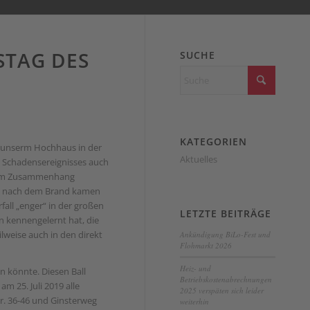
STAG DES
SUCHE
KATEGORIEN
in unserm Hochhaus in der
Aktuelles
s Schadensereignisses auch
iesem Zusammenhang
kt nach dem Brand kamen
fall „enger“ in der großen
LETZTE BEITRÄGE
kennengelernt hat, die
lweise auch in den direkt
Ankündigung BiLo-Fest und
Flohmarkt 2026
Heiz- und
n könnte. Diesen Ball
Betriebskostenabrechnungen
m 25. Juli 2019 alle
2025 verspäten sich leider
tr. 36-46 und Ginsterweg
weiterhin