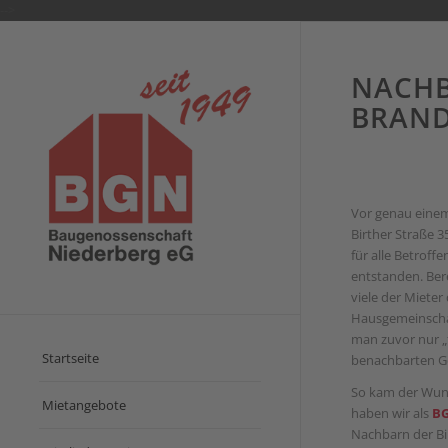
-->
NACHB
BRANDE
Vor genau einem
Birther Straße 
für alle Betrof
entstanden. Ber
viele der Mieter
Hausgemeinscha
man zuvor nur „
Startseite
benachbarten G
So kam der Wun
Mietangebote
haben wir als
B
Nachbarn der Bir