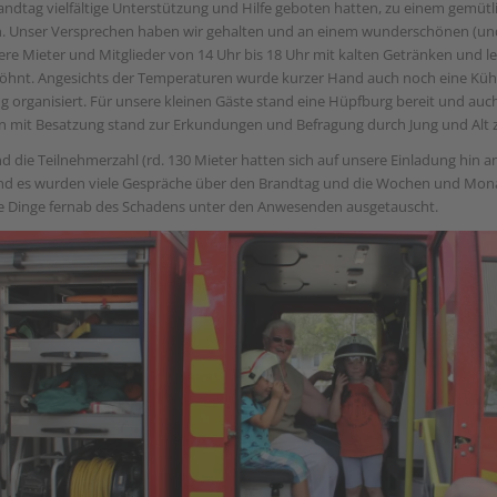
randtag vielfältige Unterstützung und Hilfe geboten hatten, zu einem gemüt
. Unser Versprechen haben wir gehalten und an einem wunderschönen (und
e Mieter und Mitglieder von 14 Uhr bis 18 Uhr mit kalten Getränken und l
rwöhnt. Angesichts der Temperaturen wurde kurzer Hand auch noch eine Kühl
ng organisiert. Für unsere kleinen Gäste stand eine Hüpfburg bereit und auch
mit Besatzung stand zur Erkundungen und Befragung durch Jung und Alt z
d die Teilnehmerzahl (rd. 130 Mieter hatten sich auf unsere Einladung hin 
d es wurden viele Gespräche über den Brandtag und die Wochen und Mona
e Dinge fernab des Schadens unter den Anwesenden ausgetauscht.