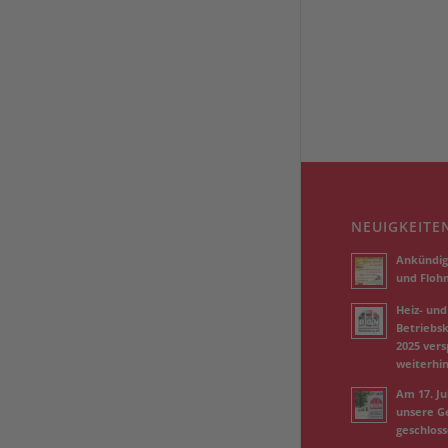
NEUIGKEITE
Ankündig
und Floh
Heiz- und
Betriebs
2025 vers
weiterhi
Am 17. Jul
unsere Ge
geschlos