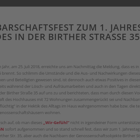
ARSCHAFTSFEST ZUM 1. JAHRE
S IN DER BIRTHER STRASSE 35
 Jahr, am 25. Juli 2018, erreichte uns am Nachmittag die Meldung, dass es 
35 brennt. So schlimm die Umstände und die Aus- und Nachwirkungen diese
fenen und Beteiligten gewesen sind, ist dennoch auch etwas Positives in d
eits während der Lösch- und Aufräumarbeiten und auch in den Tagen dire
 der Birther Straße 35 auf uns zu und berichteten, dass man durch diesen Vor
ft des Hochhauses mit 72 Wohnungen zusammengerückt sei und Nachbarn 
flüchtig“ in der Hektik des Alltags im Haus wahrgenommen habe bzw. die tei
enossenschaftshäusern wohnen.
sch auf, ob man dieses
„Wir-Gefühl“
nicht in irgendeiner Form unterstütze
GN
sofort aufgenommen und so stand schnell fest, dass wir zum 1. Jahrestag a
ther Str. 35, aber auch die Nachbarn der Genossenschaftsobjekte Birther S