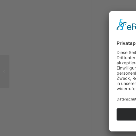
Die wohl „heißeste“
Mitgliederversammlung
der BGN