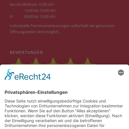
Mo-Do 09:00 bis 12:00 Uhr
13:30 bis 16:00 Uhr
Fr
09:00 bis 12:00 Uhr
Individuelle Terminvereinbarungen außerhalb der genannten
Öffnungszeiten sind möglich.
BEWERTUNGEN
Google Score: 4,7
Alle Bewertungen ansehen >
© Copyright - B|G|N Baugenossenschaft Niederberg eG | Design: