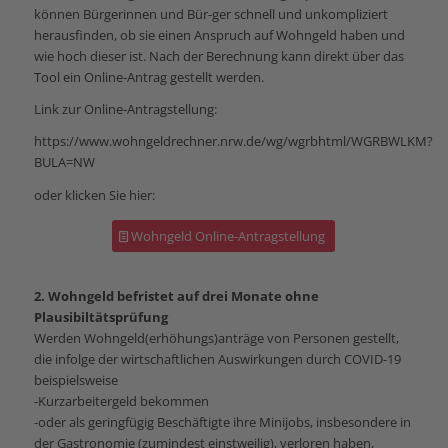
können Bürgerinnen und Bür-ger schnell und unkompliziert
herausfinden, ob sie einen Anspruch auf Wohngeld haben und
wie hoch dieser ist. Nach der Berechnung kann direkt über das
Tool ein Online-Antrag gestellt werden.
Link zur Online-Antragstellung:
https://www.wohngeldrechner.nrw.de/wg/wgrbhtml/WGRBWLKM?
BULA=NW
oder klicken Sie hier:
Wohngeld Online-Antragstellung
2. Wohngeld befristet auf drei Monate ohne
Plausibiltätsprüfung
Werden Wohngeld(erhöhungs)anträge von Personen gestellt,
die infolge der wirtschaftlichen Auswirkungen durch COVID-19
beispielsweise
-Kurzarbeitergeld bekommen
-oder als geringfügig Beschäftigte ihre Minijobs, insbesondere in
der Gastronomie (zumindest einstweilig), verloren haben,