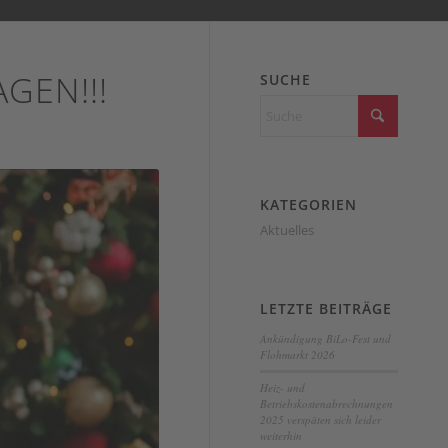
AGEN!!!
SUCHE
KATEGORIEN
Aktuelles
LETZTE BEITRÄGE
Ankündigung BiLo-Fest und
Flohmarkt 2026
Heiz- und
Betriebskostenabrechnungen
2025 verspäten sich leider
weiterhin