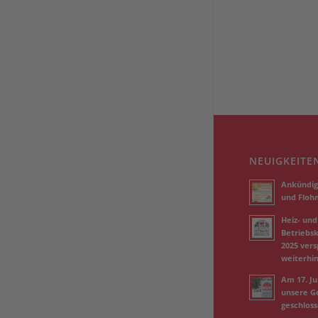
NEUIGKEITE
Ankündig
und Floh
Heiz- und
Betriebs
2025 vers
weiterhi
Am 17. Jul
unsere Ge
geschlos