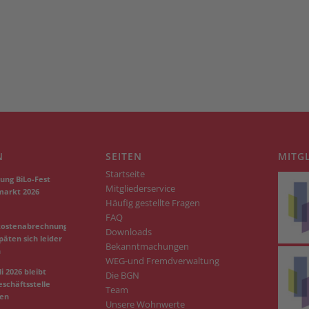
N
SEITEN
MITG
Startseite
ung BiLo-Fest
Mitgliederservice
markt 2026
Häufig gestellte Fragen
FAQ
kostenabrechnungen
Downloads
päten sich leider
Bekanntmachungen
n
WEG-und Fremdverwaltung
i 2026 bleibt
Die BGN
schäftsstelle
Team
sen
Unsere Wohnwerte