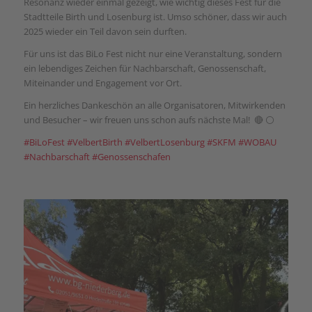
Resonanz wieder einmal gezeigt, wie wichtig dieses Fest für die
Stadtteile Birth und Losenburg ist. Umso schöner, dass wir auch
2025 wieder ein Teil davon sein durften.
Für uns ist das BiLo Fest nicht nur eine Veranstaltung, sondern
ein lebendiges Zeichen für Nachbarschaft, Genossenschaft,
Miteinander und Engagement vor Ort.
Ein herzliches Dankeschön an alle Organisatoren, Mitwirkenden
und Besucher – wir freuen uns schon aufs nächste Mal! ️ 🔴 ⚪
#
BiLoFest
#
VelbertBirth
#
VelbertLosenburg
#
SKFM
#
WOBAU
#
Nachbarschaft
#
Genossenschafen